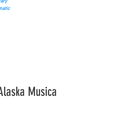
ary
matic
 Alaska Musica