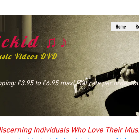
Home
R
ckid ♫♪
usic Videos DVD
ing: £3.95 to £6.95 max! Flat rate per order: bu
iscerning Individuals Who Love Their Mus