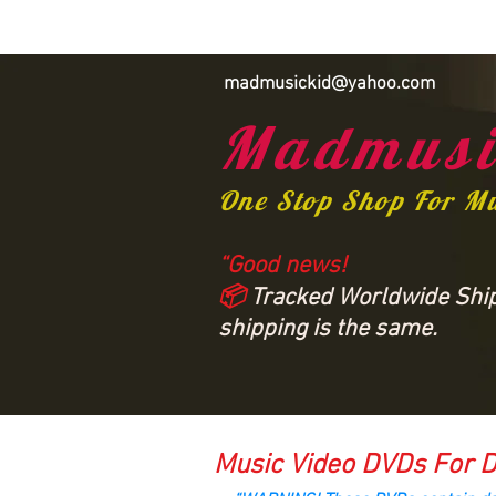
madmusickid@yahoo.com
Madmusi
One Stop Shop For M
“Good news!
📦
Tracked Worldwide Shipp
shipping is the same.
Music Video DVDs For D