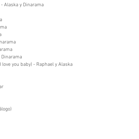
 - Alaska y Dinarama
a
rama
a
Dinarama
narama
 y Dinarama
I love you baby) - Raphael y Alaska
ar
álogo)