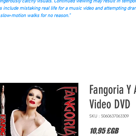
gerously catchy visuals. Continued viewing may result in tempor
s include mistaking real life for a music video and attempting dra
slow‑motion walks for no reason.”
Fangoria Y
Video DVD
SKU : 5060637063309
Prix
10,95 £GB