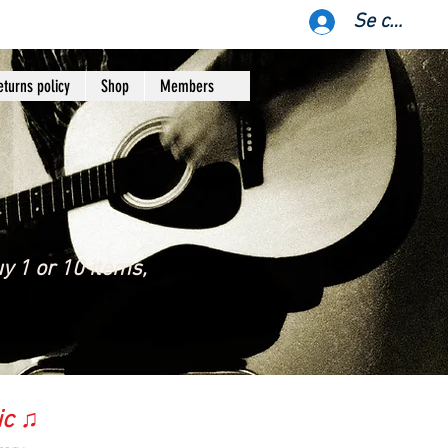
Se connect
eturns policy
Shop
Members
y 1 or 10 items,
ic ♫