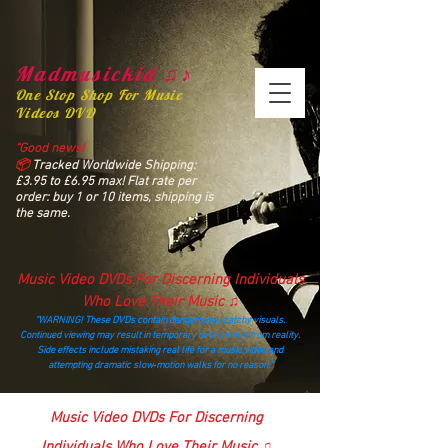
Madmusickid ♫♪
One Stop Shop For Music
Videos DVD
“Good news!
📦
Tracked Worldwide Shipping:
£3.95 to £6.95 max! Flat rate per
order: buy 1 or 10 items, shipping is
the same.
Music Video DVDs For Discerning Individuals
Who Love Their Music ♫
“WARNING! These DVDs contain dangerously catchy visuals.
Continued viewing may result in temporary detachment from reality.
Side effects include mistaking real life for a music video and
attempting dramatic slow‑motion walks for no reason.”
madmusickid@yahoo.com
Music Video DVDs For Discerning
Individuals Who Love Their Music ♫