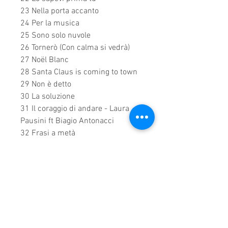
23 Nella porta accanto
24 Per la musica
25 Sono solo nuvole
26 Tornerò (Con calma si vedrà)
27 Noël Blanc
28 Santa Claus is coming to town
29 Non è detto
30 La soluzione
31 Il coraggio di andare - Laura
Pausini ft Biagio Antonacci
32 Frasi a metà
33 E.STA.A.TE
0.2.00.00 Runtime
This is a continuous play DVD
giving you uninterrupted
entertainment.
UK seller based in Alicante. Ships