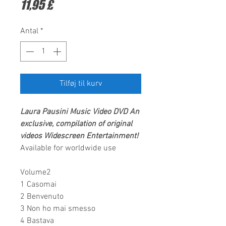
Pris
11,95 £
Antal
*
Tilføj til kurv
Laura Pausini
Music Video DVD
An
exclusive, compilation of original
videos
Widescreen Entertainment
!
Available for worldwide use
Volume2
1 Casomai
2 Benvenuto
3 Non ho mai smesso
4 Bastava